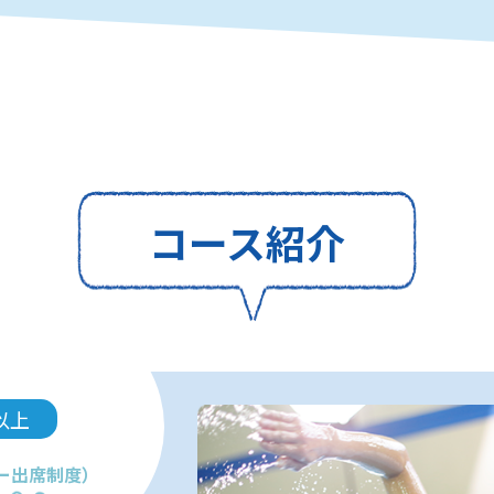
コース紹介
以上
ー出席制度）