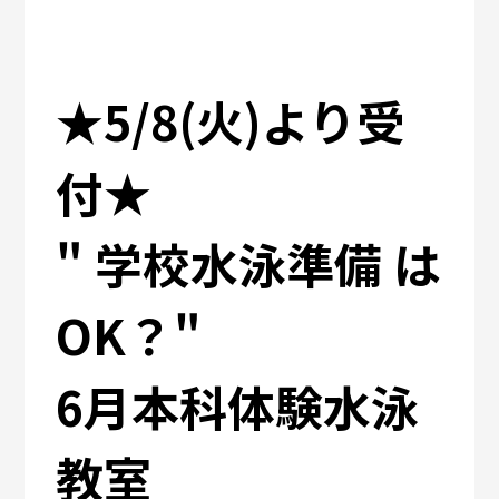
★5/8(火)より受
付★
" 学校水泳準備 は
OK？"
6月本科体験水泳
教室